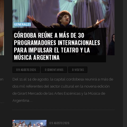
GENERALES
CÓRDOBA REÚNE A MÁS DE 30
PROGRAMADORES INTERNACIONALES
PARA IMPULSAR EL TEATRO Y LA
MÚSICA ARGENTINA
09 AGOSTO 2026
0 COMENTARIOS
0 VISITAS
 en
Del 11 al 14 de agosto, la capital cordobesa reunirá a más de
dos mil referentes del sector cultural en la novena edición
de Girart Mercado de las Artes Escénicas y la Música de
Argentina....
09 AGOSTO 2026