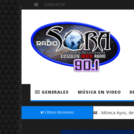
CONTACTO
GENERALES
MÚSICA EN VIDEO
D
Despacito” como la más oída |
Último Momento
00:48
- Mónica Ayos, despampanante e