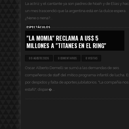
La actriz y el cantante ya son padres de Noah y de Elías y ha
un mes trascendió que la argentina está en la dulce espera.
¿Nene o nena?...
ESPECTÁCULOS
"LA MOMIA" RECLAMA A US$ 5
MILLONES A "TITANES EN EL RING"
09 AGOSTO 2026
0 COMENTARIOS
0 VISITAS
Oscar Alberto Demelli se sumó a las demandas de seis
compañeros de staff del mítico programa infantil de lucha. E
por despidos y falta de aportes jubilatorios. "La compañía nos
estafó", dispar�...