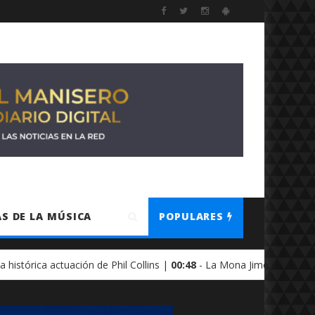
S DE LA MÚSICA
POPULARES
uación de Phil Collins |
00:48
- La Mona Jiménez: "El nombre ''Cuarte